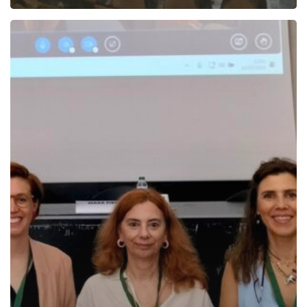
XIII
Congresso
Português
de
Sociologia