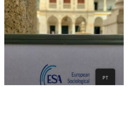
of
Health
and
Illness
PT
Comunicações