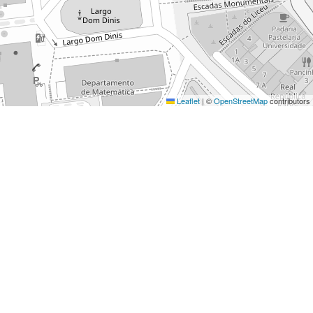
Leaflet
|
©
OpenStreetMap
contributors