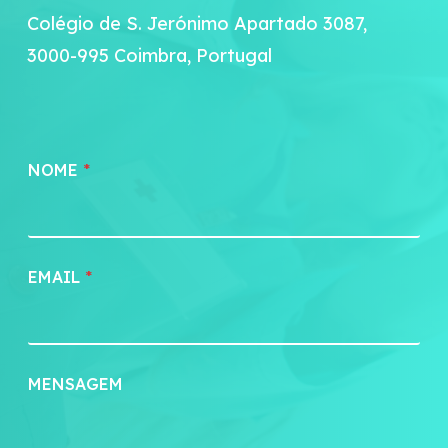
Colégio de S. Jerónimo Apartado 3087,
3000-995 Coimbra, Portugal
NOME
*
EMAIL
*
E
MENSAGEM
M
A
I
L