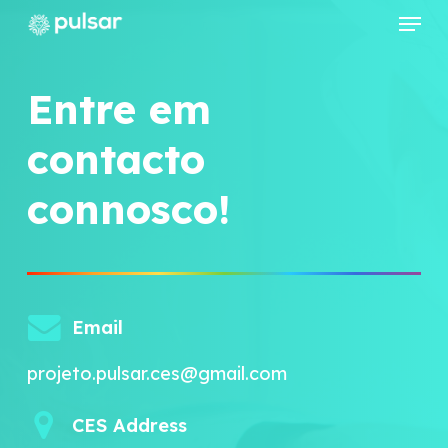
Menu
Skip
to
Close
main
Entre em
Menu
content
contacto
connosco!
Email
projeto.pulsar.ces@gmail.com
CES Address