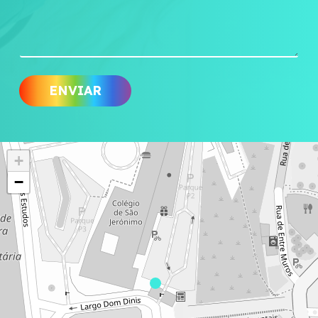
N
O
M
E
N
O
ENVIAR
M
E
+
−